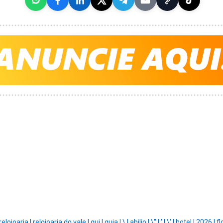
relojoaria |
relojoaria do vale |
gui |
guia |
\ |
abilio |
\'' |
' |
\' |
hotel |
2026 |
fl