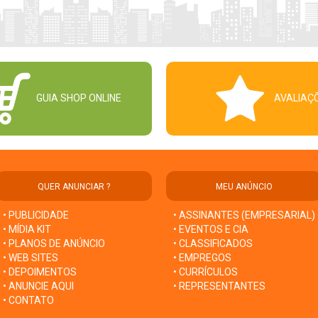
GUIA SHOP ONLINE
AVALIAÇ
QUER ANUNCIAR ?
MEU ANÚNCIO
• PUBLICIDADE
• ASSINANTES (EMPRESARIAL)
• MÍDIA KIT
• EVENTOS E CIA
• PLANOS DE ANÚNCIO
• CLASSIFICADOS
• WEB SITES
• EMPREGOS
• DEPOIMENTOS
• CURRÍCULOS
• ANUNCIE AQUI
• REPRESENTANTES
• CONTATO