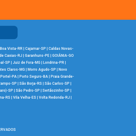
Boa Vista-RR
|
Cajamar-SP
|
Caldas Novas-
de Caxias-RJ
|
Garanhuns-PE
|
GOIÂNIA-GO
bal-SP
|
Juiz de Fora-MG
|
Londrina-PR
|
tes Claros-MG
|
Morro Agudo-SP
|
Novo
|
Portel-PA
|
Porto Seguro-BA
|
Praia Grande-
 Campo-SP
|
São Borja-RS
|
São Carlos-SP
|
aro)-SP
|
São Pedro-SP
|
Sertãozinho-SP
|
ana-RS
|
Vila Velha-ES
|
Volta Redonda-RJ
|
SERVADOS