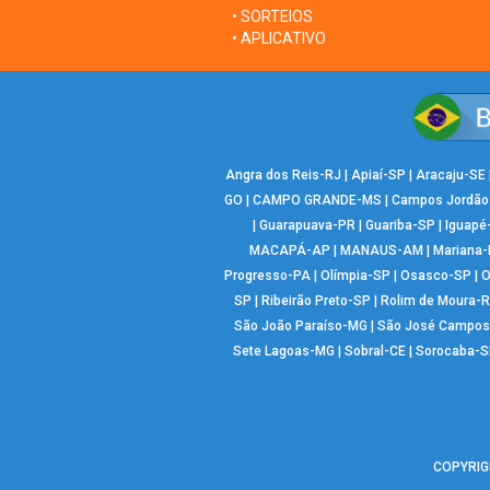
• SORTEIOS
• APLICATIVO
Angra dos Reis-RJ
|
Apiaí-SP
|
Aracaju-SE
GO
|
CAMPO GRANDE-MS
|
Campos Jordão
|
Guarapuava-PR
|
Guariba-SP
|
Iguapé
MACAPÁ-AP
|
MANAUS-AM
|
Mariana
Progresso-PA
|
Olímpia-SP
|
Osasco-SP
|
O
SP
|
Ribeirão Preto-SP
|
Rolim de Moura-
São João Paraíso-MG
|
São José Campos
Sete Lagoas-MG
|
Sobral-CE
|
Sorocaba-S
COPYRIGH