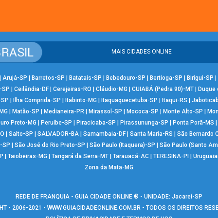
MAIS CIDADES ONLINE
|
Arujá-SP
|
Barretos-SP
|
Batatais-SP
|
Bebedouro-SP
|
Bertioga-SP
|
Birigui-SP
|
-SP
|
Ceilândia-DF
|
Cerejeiras-RO
|
Cláudio-MG
|
CUIABÁ (Pedra 90)-MT
|
Duque 
-SP
|
Ilha Comprida-SP
|
Itabirito-MG
|
Itaquaquecetuba-SP
|
Itaqui-RS
|
Jabotica
-MG
|
Matão-SP
|
Medianeira-PR
|
Mirassol-SP
|
Mococa-SP
|
Monte Alto-SP
|
Mon
uro Preto-MG
|
Peruíbe-SP
|
Piracicaba-SP
|
Pirassununga-SP
|
Ponta Porã-MS
RO
|
Salto-SP
|
SALVADOR-BA
|
Samambaia-DF
|
Santa Maria-RS
|
São Bernardo
-SP
|
São José do Rio Preto-SP
|
São Paulo (Itaquera)-SP
|
São Paulo (Santo Am
P
|
Taiobeiras-MG
|
Tangará da Serra-MT
|
Tarauacá-AC
|
TERESINA-PI
|
Uruguai
Zona da Mata-MG
REDE DE FRANQUIA - GUIA CIDADE ONLINE ® - UNIDADE: Jacareí-SP
T • 2006-2021 -
WWW.GUIACIDADEONLINE.COM.BR
- TODOS OS DIREITOS RE