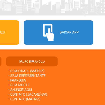
ÕES
BAIXAR APP
GRUPO E FRANQUIA
• GUIA CIDADE (MATRIZ)
• SEJA REPRESENTANTE
• FRANQUIA
• GUIA MOBILE
• ANUNCIE AQUI
• CONTATO (JACAREÍ-SP)
• CONTATO (MATRIZ)