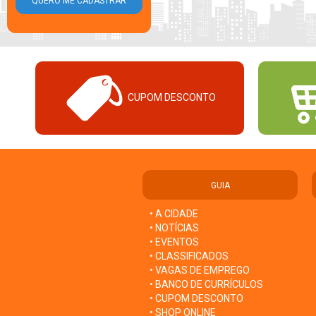
CUPOM DESCONTO
GUIA
• A CIDADE
• NOTÍCIAS
• EVENTOS
• CLASSIFICADOS
• VAGAS DE EMPREGO
• BANCO DE CURRÍCULOS
• CUPOM DESCONTO
• SHOP ONLINE