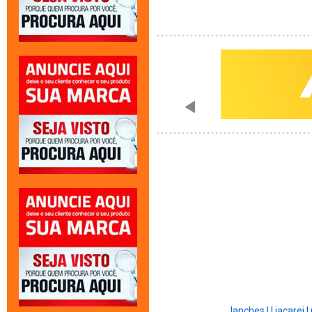
lanches |
|
jacarei |