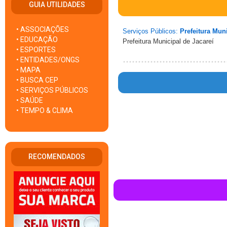
GUIA UTILIDADES
• ASSOCIAÇÕES
Serviços Públicos:
Prefeitura Muni
• EDUCAÇÃO
Prefeitura Municipal de Jacareí
• ESPORTES
• ENTIDADES/ONGS
• MAPA
• BUSCA CEP
• SERVIÇOS PÚBLICOS
• SAÚDE
• TEMPO & CLIMA
Warning
: mysql_fetch_array() exp
RECOMENDADOS