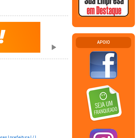
APOIO
ores |
prefeitura |
/ |