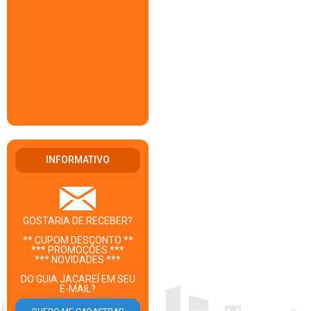
INFORMATIVO
GOSTARIA DE RECEBER?
** CUPOM DESCONTO **
*** PROMOÇÕES ***
*** NOVIDADES ***
DO GUIA JACAREÍ EM SEU
E-MAIL?