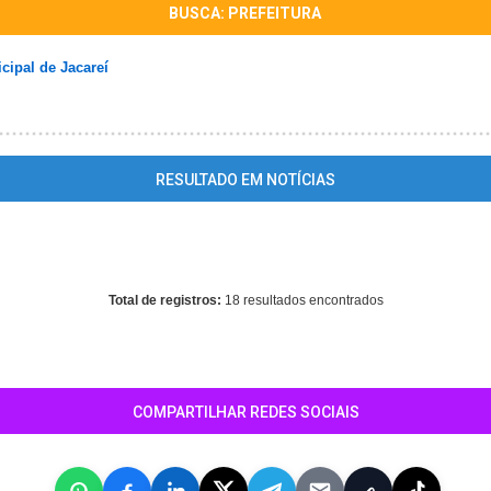
BUSCA: PREFEITURA
cipal de Jacareí
RESULTADO EM NOTÍCIAS
ects parameter 1 to be resource, array given in
/home/guiajacarei/ww
on line
344
Total de registros:
18 resultados encontrados
COMPARTILHAR REDES SOCIAIS