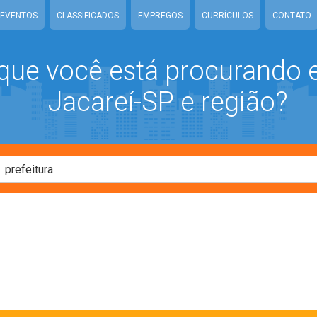
EVENTOS
CLASSIFICADOS
EMPREGOS
CURRÍCULOS
CONTATO
que você está procurando
Jacareí-SP e região?