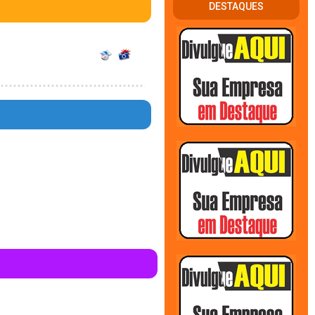
DESTAQUES
w/conteudo_resultado_busca.php