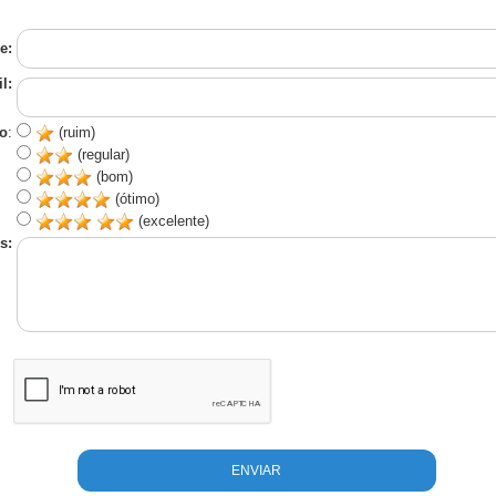
e:
l:
o
:
(ruim)
(regular)
(bom)
(ótimo)
(excelente)
s: