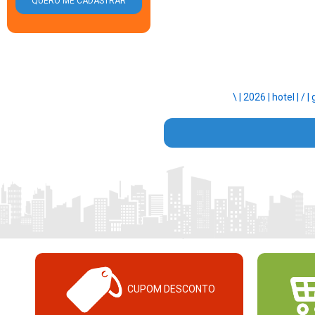
\ |
2026 |
hotel |
/ |
CUPOM DESCONTO