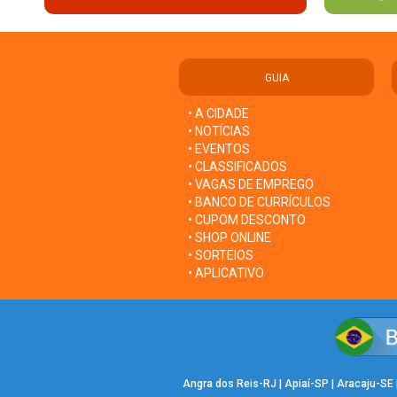
GUIA
• A CIDADE
• NOTÍCIAS
• EVENTOS
• CLASSIFICADOS
• VAGAS DE EMPREGO
• BANCO DE CURRÍCULOS
• CUPOM DESCONTO
• SHOP ONLINE
• SORTEIOS
• APLICATIVO
Angra dos Reis-RJ
|
Apiaí-SP
|
Aracaju-SE