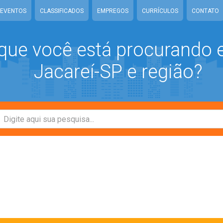
EVENTOS
CLASSIFICADOS
EMPREGOS
CURRÍCULOS
CONTATO
que você está procurando
Jacareí-SP e região?