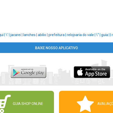
gui |
\' |
jacarei |
lanches |
abilio |
prefeitura |
relojoaria do vale |
\'' |
guia |
|
BAIXE NOSSO APLICATIVO
GUIA SHOP ONLINE
AVALIAÇ