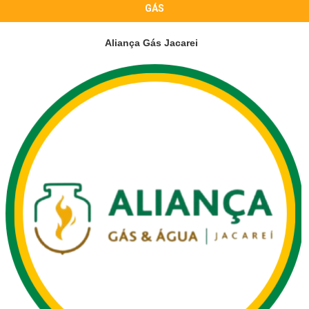
GÁS
Aliança Gás Jacarei