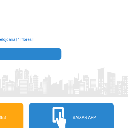
relojoaria |
' |
flores |
ÕES
BAIXAR APP