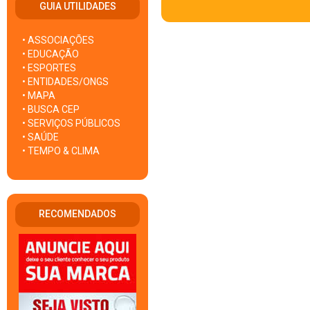
GUIA UTILIDADES
• ASSOCIAÇÕES
• EDUCAÇÃO
• ESPORTES
• ENTIDADES/ONGS
• MAPA
• BUSCA CEP
• SERVIÇOS PÚBLICOS
• SAÚDE
• TEMPO & CLIMA
RECOMENDADOS