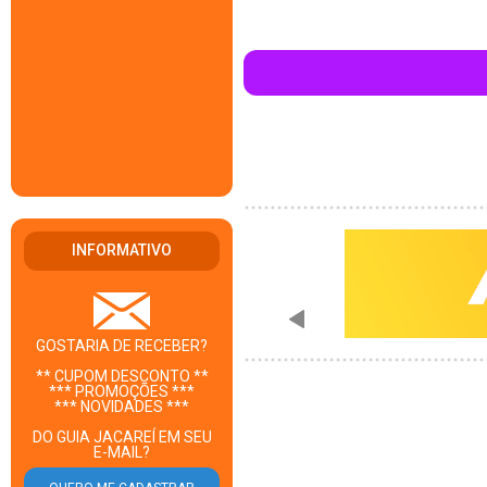
INFORMATIVO
GOSTARIA DE RECEBER?
** CUPOM DESCONTO **
*** PROMOÇÕES ***
*** NOVIDADES ***
DO GUIA JACAREÍ EM SEU
E-MAIL?